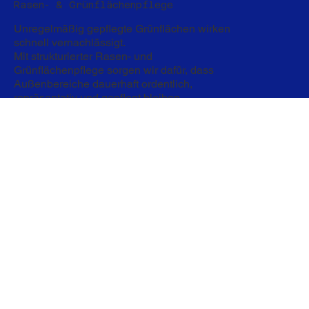
Rasen- & Grünflächenpflege
Unregelmäßig gepflegte Grünflächen wirken
schnell vernachlässigt.
Mit strukturierter Rasen- und
Grünflächenpflege sorgen wir dafür, dass
Außenbereiche dauerhaft ordentlich,
repräsentativ und gepflegt bleiben.
Baum- & Gehölzpflege
Bäume und Gehölze benötigen regelmäßige
Pflege, um stabil zu wachsen. Gezielte
Rückschnitte erhalten die natürliche Form